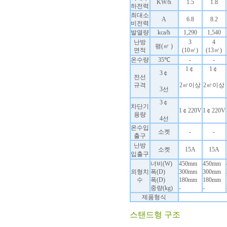
KW/h
1.5
1.8
하전력
최대소
A
6.8
8.2
비전력
발열량
kca/h
1,290
1,540
난방
3
4
평(㎡
)
면적
(10㎡)
(13㎡)
온수량
35℃
-
-
1￠
1￠
3￠
전선
규격
2㎡이상
2㎡이상
3선
3￠
차단기
1￠220V
1￠220V
용량
4선
온수입
소켓
-
-
출구
난방
소켓
15A
15A
입출구
너비(W)
450mm
450mm
외형치
폭(D)
300mm
300mm
수
폭(D)
180mm
180mm
중량(kg)
-
-
제품형식
스탠드형 구조