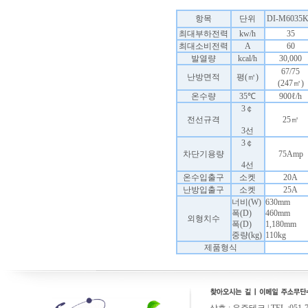
항목
단위
DI-M6035
최대부하전력
kw/h
35
최대소비전력
A
60
발열량
kcal/h
30,000
67/75
난방면적
평(㎡)
(247㎡)
온수량
35℃
900ℓ/h
3￠
전선규격
25㎡
3선
3￠
차단기용량
75Amp
4선
온수입출구
소켓
20A
난방입출구
소켓
25A
너비(W)
630mm
폭(D)
460mm
외형치수
폭(D)
1,180mm
중량(kg)
110kg
제품형식