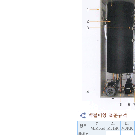
단
DI-
DI-
항목
위/Model
M015K
M018K
최대부